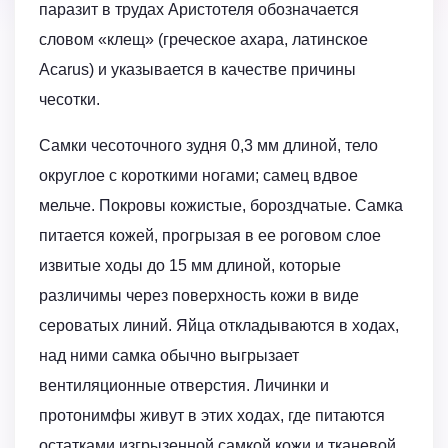
паразит в трудах Аристотеля обозначается
словом «клещ» (греческое ахара, латинское
Acarus) и указывается в качестве причины
чесотки.
Самки чесоточного зудня 0,3 мм длиной, тело
округлое с короткими ногами; самец вдвое
мельче. Покровы кожистые, бороздчатые. Самка
питается кожей, прогрызая в ее роговом слое
извитые ходы до 15 мм длиной, которые
различимы через поверхность кожи в виде
сероватых линий. Яйца откладываются в ходах,
над ними самка обычно выгрызает
вентиляционные отверстия. Личинки и
протонимфы живут в этих ходах, где питаются
остатками изгрызенной самкой кожи и тканевой