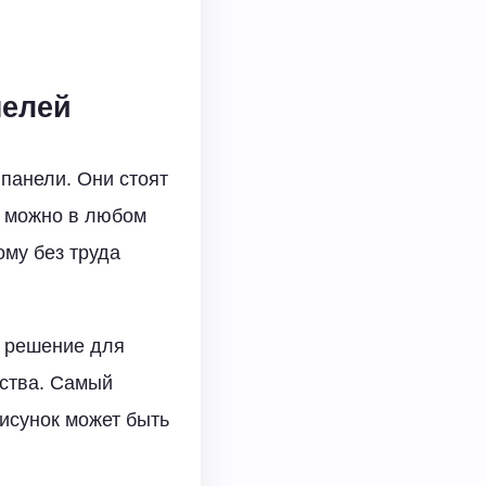
нелей
панели. Они стоят
Х можно в любом
ому без труда
е решение для
ества. Самый
исунок может быть