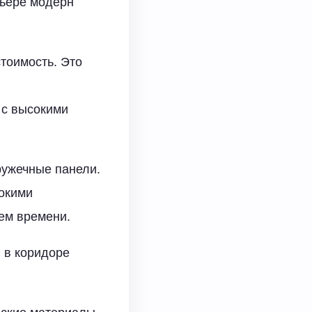
рьере модерн
тоимость. Это
 с высокими
ружечные панели.
окими
ем времени.
 в коридоре