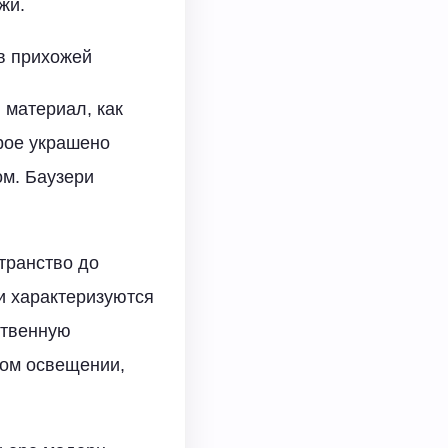
жи.
в прихожей
 материал, как
рое украшено
ом. Баузери
транство до
и характеризуются
ственную
ном освещении,