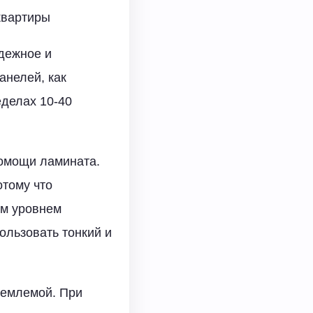
квартиры
дежное и
анелей, как
еделах 10-40
помощи ламината.
отому что
им уровнем
ользовать тонкий и
иемлемой. При