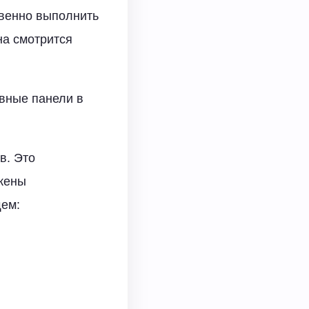
твенно выполнить
на смотрится
вные панели в
в. Это
жены
щем: