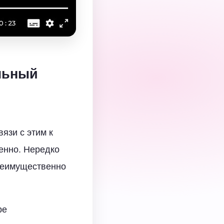
льный
язи с этим к
енно. Нередко
преимущественно
ре