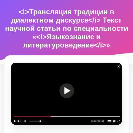
<i>Трансляция традиции в
диалектном дискурсе</i> Текст
научной статьи по специальности
«<i>Языкознание и
литературоведение</i>»