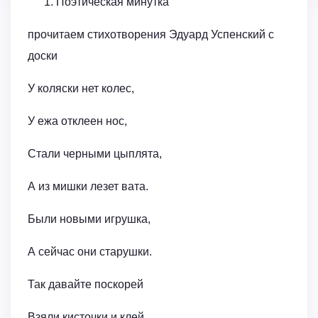
Поэтическая минутка
прочитаем стихотворения Эдуард Успенский с
доски
У коляски нет колес,
У ежа отклеен нос,
Стали черными цыплята,
А из мишки лезет вата.
Были новыми игрушка,
А сейчас они старушки.
Так давайте поскорей
Взяли кисточки и клей,