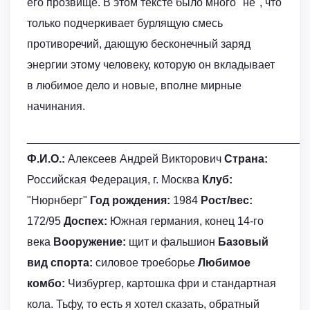
его прозвище. В этом тексте было много "не", что
только подчеркивает бурлящую смесь
противоречий, дающую бесконечный заряд
энергии этому человеку, которую он вкладывает
в любимое дело и новые, вполне мирные
начинания.
_____________________________________________
Ф.И.О.:
Алексеев Андрей Викторович
Страна:
Российская Федерация, г. Москва
Клуб:
"Нюрнберг"
Год рождения:
1984
Рост/вес:
172/95
Доспех:
Южная германия, конец 14-го
века
Вооружение:
щит и фальшион
Базовый
вид спорта:
силовое троеборье
Любимое
комбо:
Чизбургер, картошка фри и стандартная
кола. Тьфу, то есть я хотел сказать, обратный