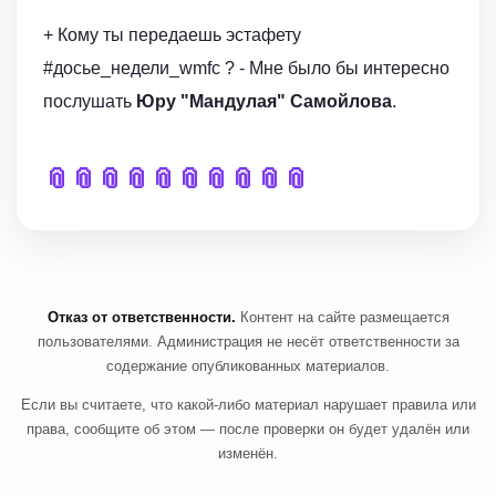
+ Кому ты передаешь эстафету
#досье_недели_wmfc ? - Мне было бы интересно
послушать
Юру "Мандулая" Самойлова
.
📎
📎
📎
📎
📎
📎
📎
📎
📎
📎
Отказ от ответственности.
Контент на сайте размещается
пользователями. Администрация не несёт ответственности за
содержание опубликованных материалов.
Если вы считаете, что какой-либо материал нарушает правила или
права, сообщите об этом — после проверки он будет удалён или
изменён.