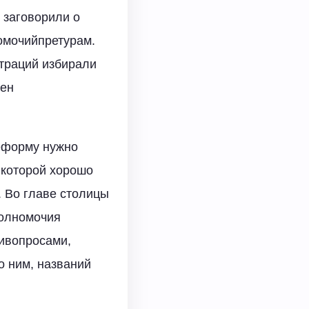
 заговорили о
омочийпретурам.
страций избирали
жен
еформу нужно
 которой хорошо
. Во главе столицы
полномочия
ивопросами,
о ним, названий