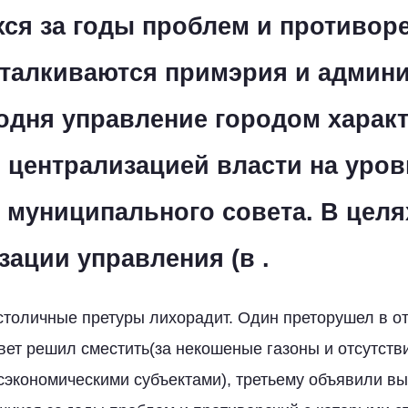
ся за годы проблем и противоре
талкиваются примэрия и админи
годня управление городом харак
 централизацией власти на уров
 муниципального совета. В целя
зации управления (в .
толичные претуры лихорадит. Один преторушел в отс
ет решил сместить(за некошеные газоны и отсутств
экономическими субъектами), третьему объявили выг