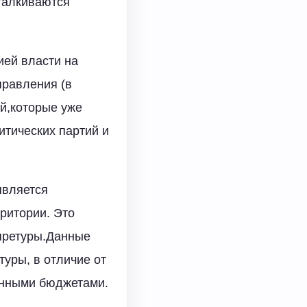
сталкиваются
ией власти на
правления (в
й,которые уже
тических партий и
является
ритории. Это
 претуры.Данные
уры, в отличие от
анными бюджетами.