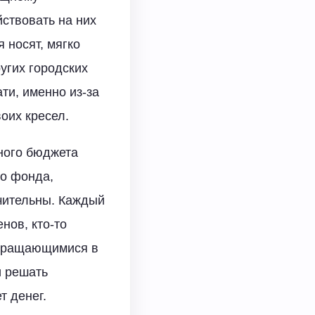
йствовать на них
 носят, мягко
угих городских
ти, именно из-за
оих кресел.
ного бюджета
о фонда,
чительны. Каждый
нов, кто-то
обращающимися в
и решать
т денег.