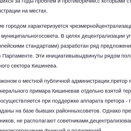
шихся за годы проблем и противоречий,с которыми 
страции на местах.
е городом характеризуется чрезмернойцентрализац
 муниципальногосовета. В целях децентрализации у
опейскими стандартами) разработан ряд предложени
в Парламенте. Эти инициативывыдвинуты рядом поли
ого сектора Кишинева.
Законом о местной публичной администрации,претор 
нерального примара Кишиневав отдельно взятой тер
осуществляется при поддержке аппарата претора -
зданы на базе бывших районныхсоветов. Однако прет
ников, не располагают советниками,децентрализов
енноесокращение функций и полномочий.