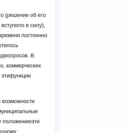
о (решение об его
вступило в силу),
времени постоянно
отелось
ядвопросов. В
о, коммерческих
о этифункции
ы возможности
 муниципальные
у положениюэти
ищному