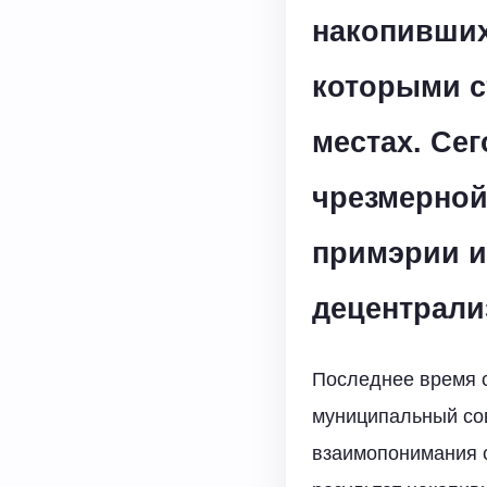
накопивших
которыми с
местах. Се
чрезмерной
примэрии и
децентрали
Последнее время с
муниципальный сов
взаимопонимания с