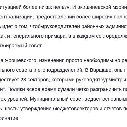
ситуацией более никак нельзя. И вкишиневской мэрии
ентрализации, предоставлении более широких полн
ь идет о том, чтобыруководителей районных админи
как и генерального примара, а в каждом секторедол
збираемый совет.
а Ярошевского, изменения просто необходимы,но р
льного совета и егоподразделений. В Варшаве, опыт
ществует 28 секторов, которыми руководятбурмистры
нт. Поляки всвое время сумели четко разграничить 
сех уровней. Муниципальный совет ведает основным
ь шесть: утверждение бюджетовсекторов и отчетов п
ринятие