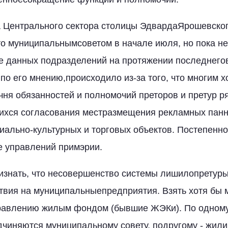
 Центрального сектора столицы ЭдвардаЯрошевског
о муниципальнымсоветом в начале июля, но пока не 
е данных подразделений на протяжении последнего
по его мнению,происходило из-за того, что многим х
чня обязанностей и полномочий преторов и претур р
ихся согласования местразмещения рекламных панн
циально-культурных и торговых объектов. Постепенн
е управлений примэрии.
изнать, что несовершенство системы лишилопретур
твия на муниципальныепредприятия. Взять хотя бы
равлению жилым фондом (бывшие ЖЭКи). По одном
дчиняются муниципальному совету, подругому - жил