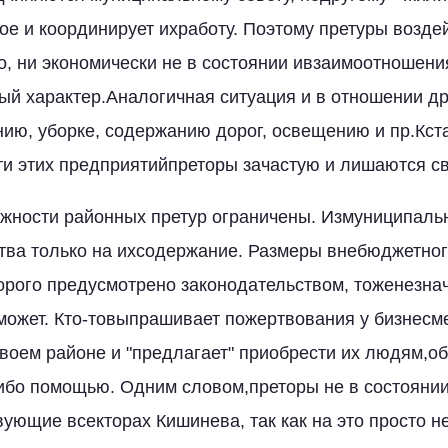
ое и координирует ихработу. Поэтому претуры возде
, ни экономически не в состоянии ивзаимоотношения
ый характер.Аналогичная ситуация и в отношении др
нию, уборке, содержанию дорог, освещению и пр.Кста
и этих предприятийпреторы зачастую и лишаются св
жности районных претур ограничены. Измуниципаль
тва только на ихсодержание. Размеры внебюджетног
орого предусмотрено законодательством, тоженезна
 может. Кто-товыпрашивает пожертвования у бизнесме
своем районе и "предлагает" приобрести их людям,
либо помощью. Одним словом,преторы не в состояни
ующие всекторах Кишинева, так как на это просто не