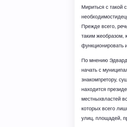
Мириться с такой 
необходимостидец
Прежде всего, реч
таким жеобразом, 
функционировать и
По мнению Эдвард
начать с муниципа
знакомпретору, су
находится президе
местныхвластей в
которых всего лиш
улиц, площадей, п