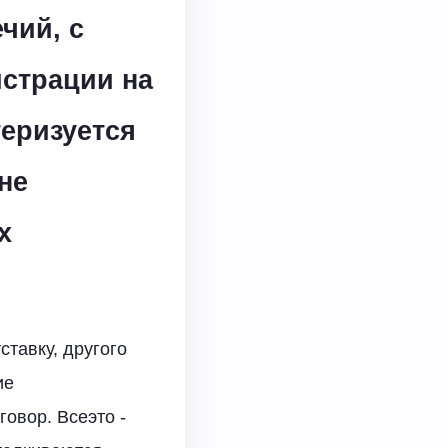
чий, с
страции на
теризуется
не
х
тавку, другого
ие
овор. Всеэто -