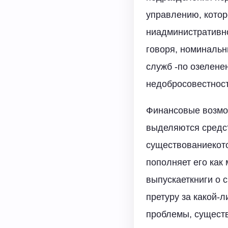
управлению, котор
ниадминистративно
говоря, номинальн
служб -по озелене
недобросовестност
Финансовые возмо
выделяются средс
существованиекот
пополняет его как
выпускаеткниги о 
претуру за какой-
проблемы, существ