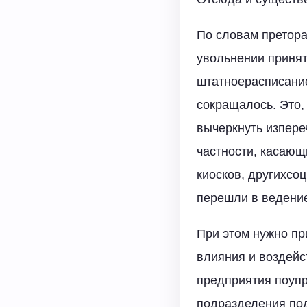
По словам претора
увольнении принят
штатноерасписани
сокращалось. Это, 
вычеркнуть изпере
частности, касающ
киосков, другихсо
перешли в ведени
При этом нужно пр
влияния и воздейс
предприятия поуп
подразделения по