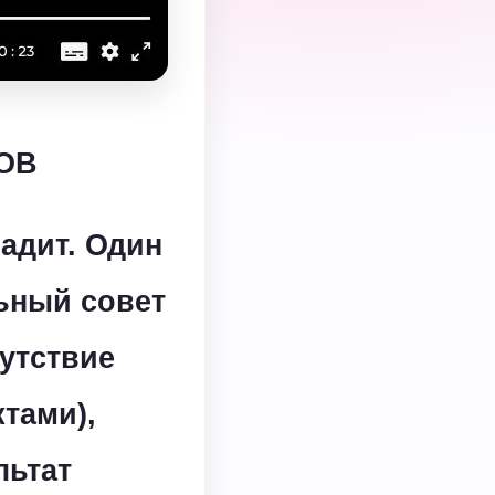
ОВ
адит. Один
льный совет
сутствие
тами),
льтат