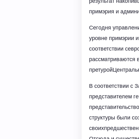
результат накопив
примэрия и админи
Сегодня управлени
уровне примэрии и
соответствии севр
рассматриваются 
претуройЦентральн
В соответствии с 
представителем ге
представительство
структуры были со
своихпредшествен
Отсюда и существ