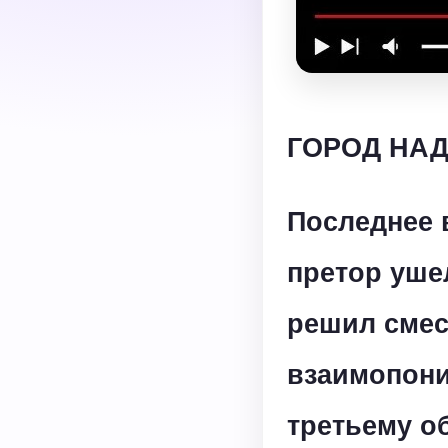
ГОРОД НАД
Последнее 
претор уше
решил смес
взаимопони
третьему о