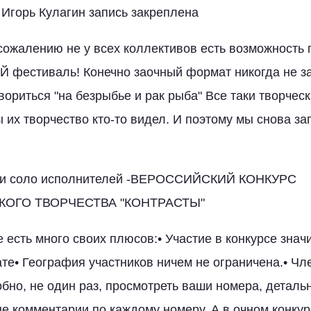
 Игорь Кулагин запись закреплена
 сожалению не у всех коллективов есть возможность 
 фестиваль! Конечно заочный формат никогда не з
овориться "на безрыбье и рак рыба" Все таки творчес
ы их творчество кто-то видел. И поэтому мы снова
в и соло исполнителей -ВЕРОССИЙСКИЙ КОНКУРС
ОГО ТВОРЧЕСТВА "КОНТРАСТЫ"
 есть много своих плюсов:• Участие в конкурсе зна
те• География участников ничем не ограничена.• Ч
бно, не один раз, просмотреть ваши номера, детальн
е комментарии по каждому номеру. А в очном конкур