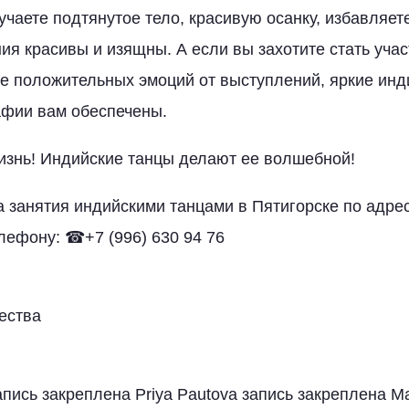
учаете подтянутое тело, красивую осанку, избавляет
ия красивы и изящны. А если вы захотите стать уча
ре положительных эмоций от выступлений, яркие инд
афии вам обеспечены.
изнь! Индийские танцы делают ее волшебной!
а занятия индийскими танцами в Пятигорске по адре
ефону: ☎+7 (996) 630 94 76
ества
пись закреплена Priya Pautova запись закреплена 