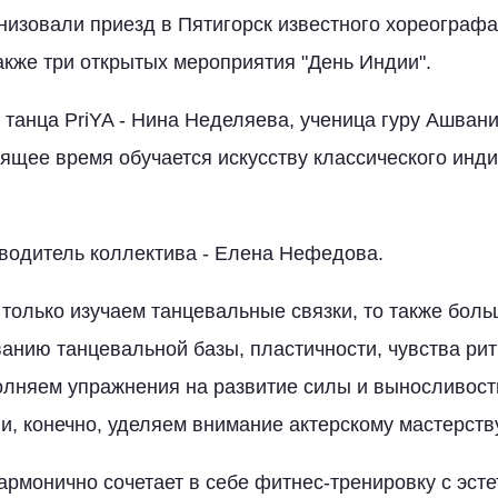
низовали приезд в Пятигорск известного хореограф
также три открытых мероприятия "День Индии".
 танца PriYA - Нина Неделяева, ученица гуру Ашван
оящее время обучается искусству классического инди
водитель коллектива - Елена Нефедова.
 только изучаем танцевальные связки, то также бол
нию танцевальной базы, пластичности, чувства ри
лняем упражнения на развитие силы и выносливост
 и, конечно, уделяем внимание актерскому мастерств
армонично сочетает в себе фитнес-тренировку с эст