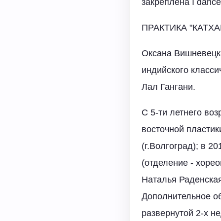
закреплена I dance
ПРАКТИКА "КАТХ
Оксана Вишневецк
индийского класси
Лал Гангани.
С 5-ти летнего воз
восточной пластик
(г.Волгоград); в 2
(отделение - хоре
Наталья Раденская
Дополнительное об
развернутой 2-х н