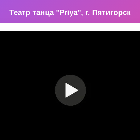
Театр танца "Priya", г. Пятигорск