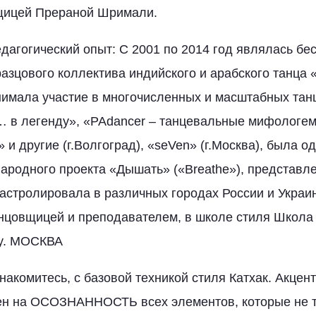
щицей Прераной Шримали.
дагогический опыт: С 2001 по 2014 год являлась б
азцового коллектива индийского и арабского танца
инимала участие в многочисленных и масштабных та
 в легенду», «РАdancer – танцевальные мифологем
 и другие (г.Волгоград), «seVen» (г.Москва), была о
родного проекта «Дышать» («Breathe»), представле
. Гастролировала в различных городах России и Укра
нцовщицей и преподавателем, в школе стиля Школа
y. МОСКВА
накомитесь, с базовой техникой стиля Катхак. Акцен
ен на ОСОЗНАННОСТЬ всех элементов, которые не 