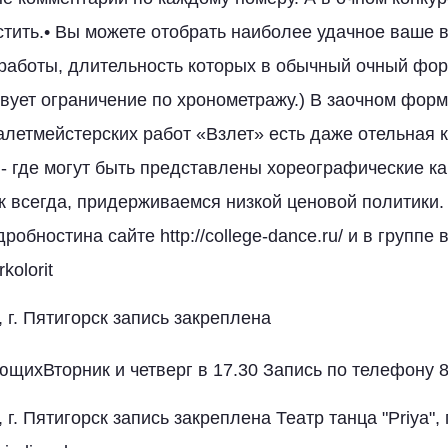
стить.• Вы можете отобрать наиболее удачное ваше 
работы, длительность которых в обычный очный фор
твует ограничение по хронометражу.) В заочном фор
балетмейстерских работ «Взлет» есть даже отельная 
 где могут быть представлены хореографические ка
ак всегда, придерживаемся низкой ценовой политики
обностина сайте http://college-dance.ru/ и в группе в
kolorit
, г. Пятигорск запись закреплена
ющихВторник и четверг в 17.30 Запись по телефону 
, г. Пятигорск запись закреплена Театр танца "Priya", 