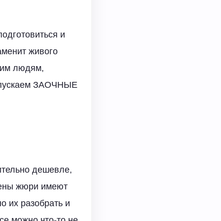
подготовиться и
аменит живого
ким людям,
 запускаем ЗАОЧНЫЕ
чительно дешевле,
лены жюри имеют
о их разобрать и
се можно что-то не