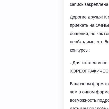
запись закреплена
Дорогие друзья! К
приехать на ОЧНЫЙ
общения, но как г
необходимо, что б
конкурсы:
- Для коллективо
ХОРЕОГРАФИЧЕСК
В заочном формате
чем в очном форма
возможность подро
дать вам подробны