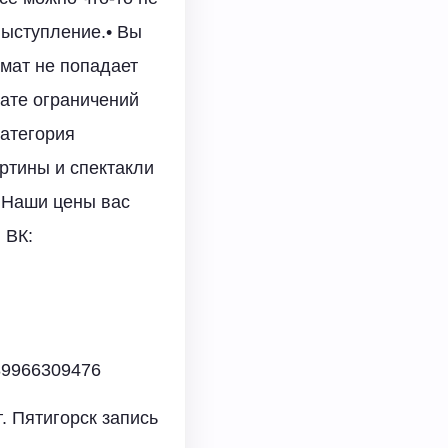
выступление.• Вы
мат не попадает
мате ограничений
категория
ртины и спектакли
. Наши цены вас
 ВК:
89966309476
г. Пятигорск запись