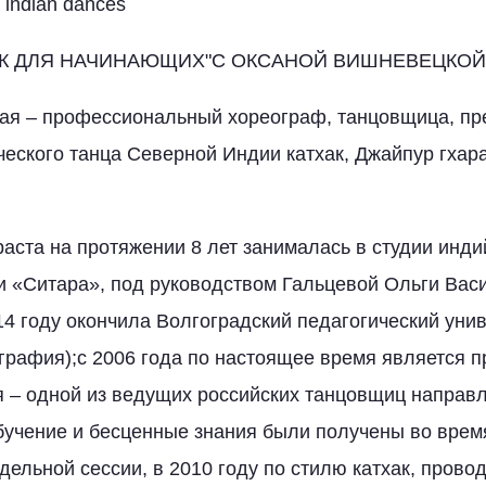
 indian dances
АК ДЛЯ НАЧИНАЮЩИХ"С ОКСАНОЙ ВИШНЕВЕЦКОЙ
ая – профессиональный хореограф, танцовщица, пр
ческого танца Северной Индии катхак, Джайпур гхар
раста на протяжении 8 лет занималась в студии инди
и «Ситара», под руководством Гальцевой Ольги Ва
014 году окончила Волгоградский педагогический уни
ография);с 2006 года по настоящее время является 
 – одной из ведущих российских танцовщиц направл
учение и бесценные знания были получены во время
едельной сессии, в 2010 году по стилю катхак, пров