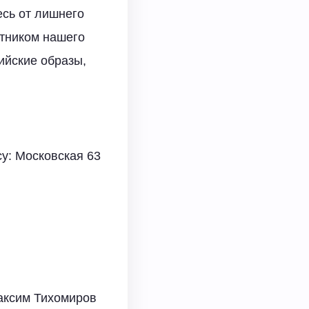
есь от лишнего
стником нашего
ийские образы,
су: Московская 63
Максим Тихомиров