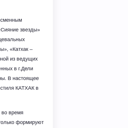
ессменным
 «Сияние звезды»
нцевальных
ы», «Катхак –
дной из ведущих
нных в г.Дели
ины. В настоящее
 стиля КАТХАК в
т во время
только формируют