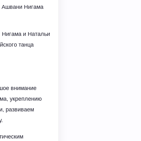
а Ашвани Нигама
и Нигама и Натальи
йского танца
ьшое внимание
тма, укреплению
и, развиваем
у.
етическим