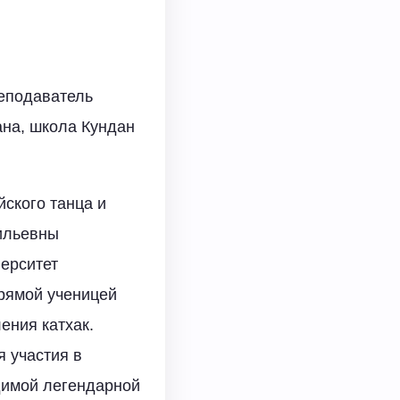
еподаватель
ана, школа Кундан
йского танца и
сильевны
верситет
прямой ученицей
ения катхак.
 участия в
одимой легендарной