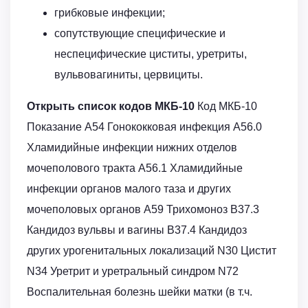
грибковые инфекции;
сопутствующие специфические и
неспецифические циститы, уретриты,
вульвовагиниты, цервициты.
Открыть список кодов МКБ-10
Код МКБ-10
Показание A54 Гонококковая инфекция A56.0
Хламидийные инфекции нижних отделов
мочеполового тракта A56.1 Хламидийные
инфекции органов малого таза и других
мочеполовых органов A59 Трихомоноз B37.3
Кандидоз вульвы и вагины B37.4 Кандидоз
других урогенитальных локализаций N30 Цистит
N34 Уретрит и уретральный синдром N72
Воспалительная болезнь шейки матки (в т.ч.