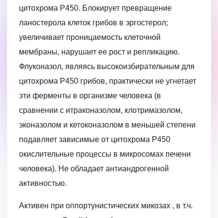
цитохрома Р450. Блокирует превращение
ланостерола клеток грибов в эргостерол;
увеличивает проницаемость клеточной
мембраны, нарушает ее рост и репликацию.
Флуконазол, являясь высокоизбирательным для
цитохрома Р450 грибов, практически не угнетает
эти ферменты в организме человека (в
сравнении с итраконазолом, клотримазолом,
эконазолом и кетоконазолом в меньшей степени
подавляет зависимые от цитохрома Р450
окислительные процессы в микросомах печени
человека). Не обладает антиандрогенной
активностью.
Активен при оппортунистических микозах , в т.ч.