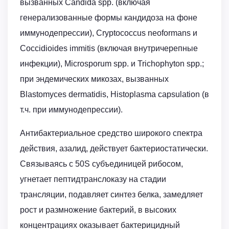
вызванных Candida spp. (включая
генерализованные формы кандидоза на фоне
иммунодепрессии), Cryptococcus neoformans и
Coccidioides immitis (включая внутричерепные
инфекции), Microsporum spp. и Trichophyton spp.;
при эндемических микозах, вызванных
Blastomyces dermatidis, Histoplasma capsulation (в
т.ч. при иммунодепрессии).
Антибактериальное средство широкого спектра
действия, азалид, действует бактериостатически.
Связываясь с 50S субъединицей рибосом,
угнетает пептидтранслоказу на стадии
трансляции, подавляет синтез белка, замедляет
рост и размножение бактерий, в высоких
концентрациях оказывает бактерицидный