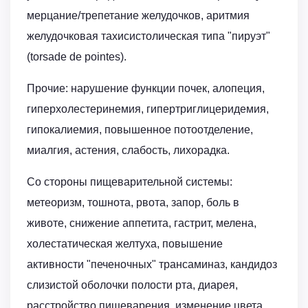
мерцание/трепетание желудочков, аритмия
желудочковая тахисистолическая типа "пируэт"
(torsade de pointes).
Прочие: нарушение функции почек, алопеция,
гиперхолестеринемия, гипертриглицеридемия,
гипокалиемия, повышенное потоотделение,
миалгия, астения, слабость, лихорадка.
Со стороны пищеварительной системы:
метеоризм, тошнота, рвота, запор, боль в
животе, снижение аппетита, гастрит, мелена,
холестатическая желтуха, повышение
активности "печеночных" трансаминаз, кандидоз
слизистой оболочки полости рта, диарея,
расстройство пищеварения, изменение цвета