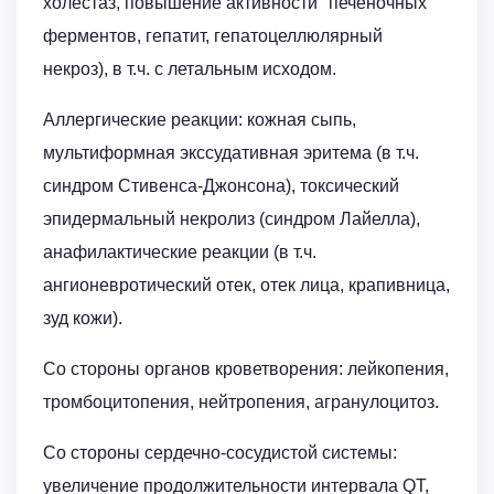
холестаз, повышение активности "печеночных"
ферментов, гепатит, гепатоцеллюлярный
некроз), в т.ч. с летальным исходом.
Аллергические реакции: кожная сыпь,
мультиформная экссудативная эритема (в т.ч.
синдром Стивенса-Джонсона), токсический
эпидермальный некролиз (синдром Лайелла),
анафилактические реакции (в т.ч.
ангионевротический отек, отек лица, крапивница,
зуд кожи).
Со стороны органов кроветворения: лейкопения,
тромбоцитопения, нейтропения, агранулоцитоз.
Со стороны сердечно-сосудистой системы:
увеличение продолжительности интервала QT,