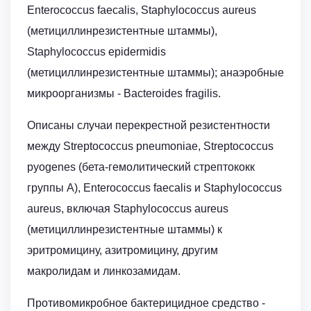
Enterococcus faecalis, Staphylococcus aureus
(метициллинрезистентные штаммы),
Staphylococcus epidermidis
(метициллинрезистентные штаммы); анаэробные
микроорганизмы - Bacteroides fragilis.
Описаны случаи перекрестной резистентности
между Streptococcus pneumoniae, Streptococcus
pyogenes (бета-гемолитический стрептококк
группы A), Enterococcus faecalis и Staphylococcus
aureus, включая Staphylococcus aureus
(метициллинрезистентные штаммы) к
эритромицину, азитромицину, другим
макролидам и линкозамидам.
Противомикробное бактерицидное средство -