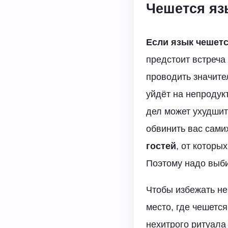
Чешется яз
Если язык чешетс
предстоит встреча
проводить значите
уйдёт на непродукт
дел может ухудшить
обвинить вас сами
гостей
, от которы
Поэтому надо выби
Чтобы избежать не
место, где чешетс
нехитрого ритуала 