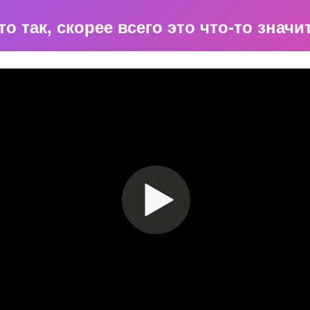
о так, скорее всего это что-то знач