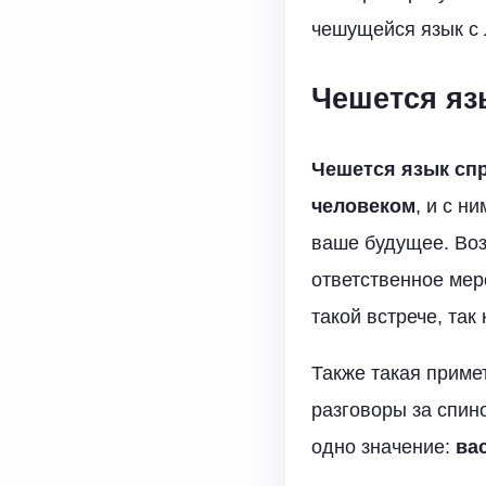
чешущейся язык с 
Чешется яз
Чешется язык спр
человеком
, и с н
ваше будущее. Воз
ответственное мер
такой встрече, так 
Также такая приме
разговоры за спин
одно значение:
ва