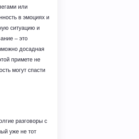
легами или
нность в эмоциях и
ную ситуацию и
ание – это
озможно досадная
этой примете не
ость могут спасти
долгие разговоры с
мый уже не тот