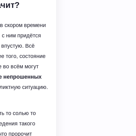
ачит?
 в скором времени
 с ним придётся
 впустую. Всё
е того, состояние
е во всём могут
де непрошенных
фликтную ситуацию.
ь то солью то
едения такого
что пророчит