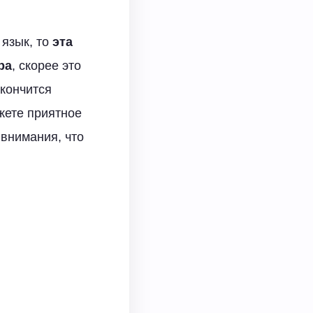
 язык, то
эта
ра
, скорее это
акончится
жете приятное
 внимания, что