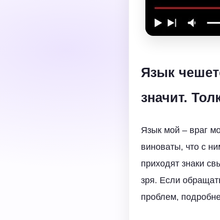
Язык чешетс
значит. То
Язык мой – враг м
виноваты, что с н
приходят знаки св
зря. Если обращат
проблем, подробне