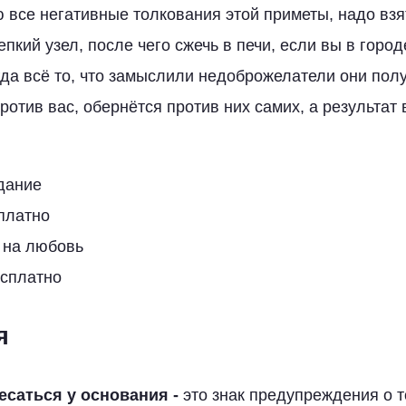
ю все негативные толкования этой приметы, надо вз
епкий узел, после чего сжечь в печи, если вы в город
гда всё то, что замыслили недоброжелатели они полу
ротив вас, обернётся против них самих, а результат 
дание
платно
 на любовь
есплатно
я
есаться у основания -
это знак предупреждения о то