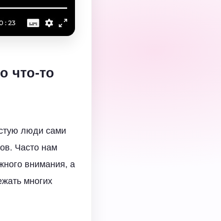
о что-то
астую люди сами
ов. Часто нам
жного внимания, а
ежать многих