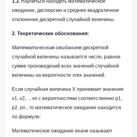
1.3.
Научиться находить математическое
ожидание, дисперсию и среднее квадратичное
отклонение дискретной случайной величины.
2. Теоретические обоснования:
Математическим ожиданием
дискретной
случайной величины называется число, равное
сумме произведений всех значений случайной
величины на вероятности этих значений.
Если случайная величина Х принимает значения
x
1,
x
2, . ,
x
n с вероятностями соответственно p1,
p2. pn , то математическое ожидание находится
по формуле:
Математическое ожидание иначе называют