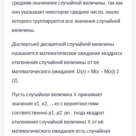
средним значением случайной величины, так как
оно указывает некоторое среднее число, около
которого группируются все значения случайной
величины.
Дисперсией
дискретной случайной величины
называется математическое ожидание квадрата
отклонения случайной величины от её
математического ожидания: D(
x
) = M(
x
– M(
x
)) 2
(2)
Пусть случайная величина Х принимает
значения
x
1,
x
2, . ,
x
n с вероятностями
соответственно p1, p2. pn , тогда квадрат
отклонения случайной величины Х от её
математического ожидания есть случайная