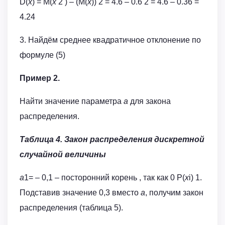
D(
x
) = M(
x
2 ) – (M(
x
)) 2 = 4.6 – 0.6 2 = 4.6 – 0.36 =
4.24
3. Найдём среднее квадратичное отклонение по
формуле (5)
Пример 2.
Найти значение параметра
а
для закона
распределения.
Таблица 4. Закон распределения дискретной
случайной величины
а
1= – 0,1 – посторонний корень , так как 0 Р(
x
i) 1.
Подставив значение 0,3 вместо
а
, получим закон
распределения (таблица 5).