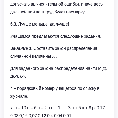
допускать вычислительной ошибки, иначе весь
дальнейший ваш труд будет насмарку.
6.3.
Лучше меньше, да лучше!
Учащимся предлагаются следующие задания.
Задание 1.
Составить закон распределения
случайной величины Х .
Для заданного закона распределения найти М(
x
),
Д(
x
), (
x
).
п – порядковый номер учащегося по списку в
журнале.
x
i п – 10 п – 6 п – 2 п п + 1 п + 3 п + 5 п + 8 pi 0,17
0,03 0,16 0,07 0,12 0,4 0,04 0,01