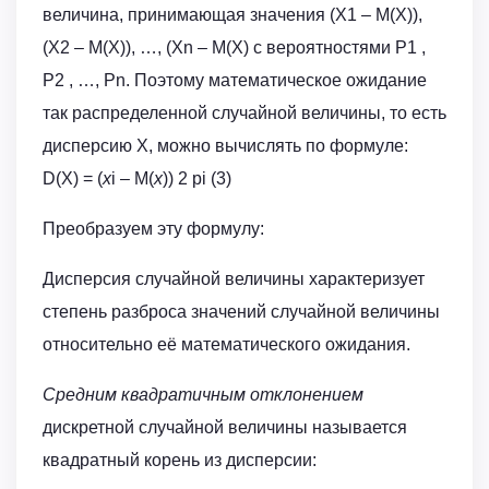
величина, принимающая значения (Х1 – М(Х)),
(Х2 – М(Х)), …, (Хn – М(Х) с вероятностями Р1 ,
Р2 , …, Рn. Поэтому математическое ожидание
так распределенной случайной величины, то есть
дисперсию Х, можно вычислять по формуле:
D(X) = (
x
i – M(
x
)) 2 pi (3)
Преобразуем эту формулу:
Дисперсия случайной величины характеризует
степень разброса значений случайной величины
относительно её математического ожидания.
Средним квадратичным отклонением
дискретной случайной величины называется
квадратный корень из дисперсии: