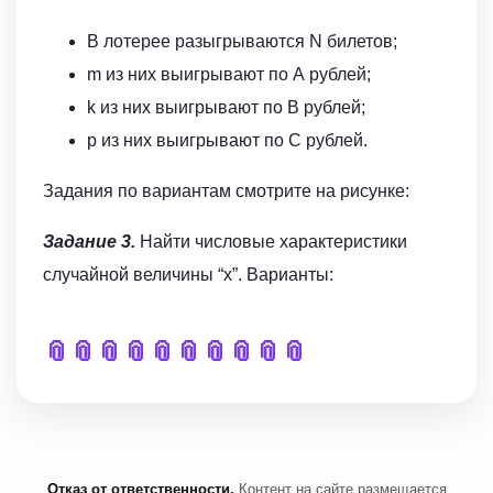
В лотерее разыгрываются N билетов;
m из них выигрывают по А рублей;
k из них выигрывают по В рублей;
p из них выигрывают по С рублей.
Задания по вариантам смотрите на рисунке:
Задание 3.
Найти числовые характеристики
случайной величины “х”. Варианты:
📎
📎
📎
📎
📎
📎
📎
📎
📎
📎
Отказ от ответственности.
Контент на сайте размещается